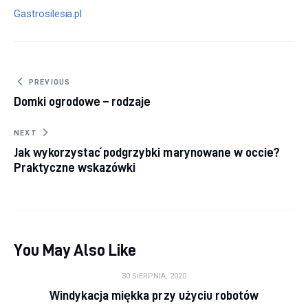
Gastrosilesia.pl
Nawigacja wpisu
PREVIOUS
Domki ogrodowe – rodzaje
NEXT
Jak wykorzystać podgrzybki marynowane w occie?
Praktyczne wskazówki
You May Also Like
30 SIERPNIA, 2020
Windykacja miękka przy użyciu robotów