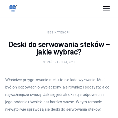
Cats And Dogs
BEZ KATEGORII
Dom i ogród
Deski do serwowania steków –
Zdrowie
jakie wybrać?
Lifestyle
30 PAŹDZIERNIKA, 2019
Uroda
Właściwe przygotowanie steku to nie lada wyzwanie. Musi 
być on odpowiednio wypieczony, ale również i soczysty, a co 
Więcej
najważniejsze świeży. Jak się jednak okazuje odpowiednie 
jego podanie również jest bardzo ważne. W tym temacie 
niewątpliwie sprawdzą się deski do serwowania steków.