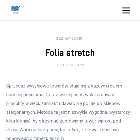
Cats And Dogs
BEZ KATEGORII
Dom i ogród
Folia stretch
Zdrowie
28 LUTEGO, 2022
Lifestyle
Sprzedaż wysyłkowa towarów staje się z każdym rokiem 
Uroda
bardziej popularna. Coraz więcej osób woli zamawiać 
produkty w sieci, zamiast udawać się po nie do sklepów 
Więcej
stacjonarnych. Metoda ta jest niezwykle wygodna, wystarczy 
kilka kliknięć, by otrzymać zamówiony towar wprost pod 
drzwi. Warto jednak pamiętać o tym, że towar musi być 
odpowiednio zabezpieczony.