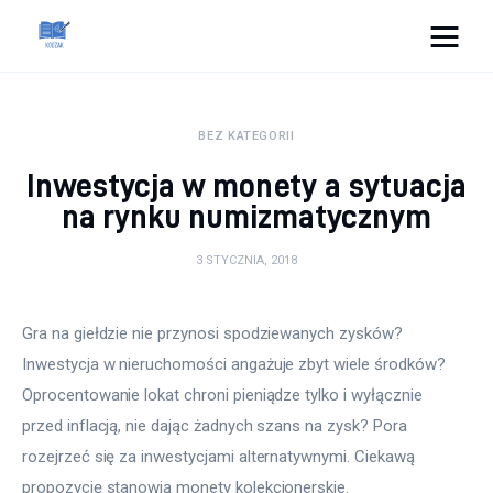
Cats And Dogs
BEZ KATEGORII
Dom i ogród
Inwestycja w monety a sytuacja
Zdrowie
na rynku numizmatycznym
Lifestyle
3 STYCZNIA, 2018
Uroda
Gra na giełdzie nie przynosi spodziewanych zysków? 
Inwestycja w nieruchomości angażuje zbyt wiele środków? 
Więcej
Oprocentowanie lokat chroni pieniądze tylko i wyłącznie 
przed inflacją, nie dając żadnych szans na zysk? Pora 
rozejrzeć się za inwestycjami alternatywnymi. Ciekawą 
propozycję stanowią monety kolekcjonerskie.