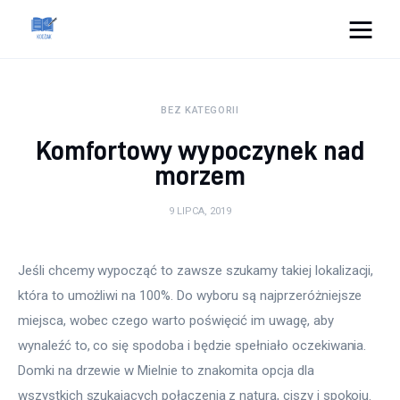
Cats And Dogs
BEZ KATEGORII
Dom i ogród
Komfortowy wypoczynek nad
Zdrowie
morzem
Lifestyle
9 LIPCA, 2019
Uroda
Jeśli chcemy wypocząć to zawsze szukamy takiej lokalizacji, 
która to umożliwi na 100%. Do wyboru są najprzeróżniejsze 
Więcej
miejsca, wobec czego warto poświęcić im uwagę, aby 
wynaleźć to, co się spodoba i będzie spełniało oczekiwania. 
Domki na drzewie w Mielnie to znakomita opcja dla 
wszystkich szukających połączenia z naturą, ciszy i spokoju.