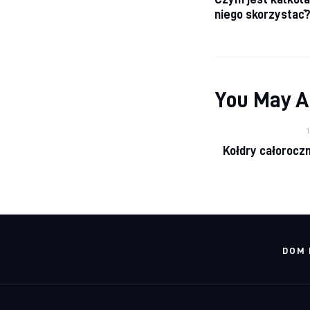
niego skorzystać
You May A
1
Kołdry całorocz
DOM 