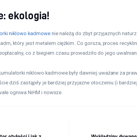
: ekologia!
orki niklowo kadmowe
 nie należą do zbyt przyjaznych naturz
dm, który jest metalem ciężkim. Co gorsza, proces recyklin
ieopłacalny, co z biegiem czasu prowadziło do jego uwalnian
umulatorki niklowo kadmowe były dawniej uważane za praw
cie dziś zastąpiły je bardziej przyjazne otoczeniu (i bardziej
rwałe ogniwa NiHM i nowsze.
a wpisu
or otyłości i jak z
Wykładziny dywano