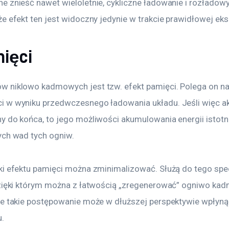
e znieść nawet wieloletnie, cykliczne ładowanie i rozładow
e efekt ten jest widoczny jedynie w trakcie prawidłowej eks
mięci
 niklowo kadmowych jest tzw. efekt pamięci. Polega on n
 w wyniku przedwczesnego ładowania układu. Jeśli więc ak
 do końca, to jego możliwości akumulowania energii istotnie
ych wad tych ogniw.
ki efektu pamięci można zminimalizować. Służą do tego spec
dzięki którym można z łatwością „zregenerować” ogniwo kad
że takie postępowanie może w dłuższej perspektywie wpłynąć
.