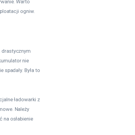
ywanie. Warto 
ploatacji ogniw.
a drastycznym 
umulator nie 
 spadały. Była to 
jalne ładowarki z 
mowe. Należy 
 na osłabienie 