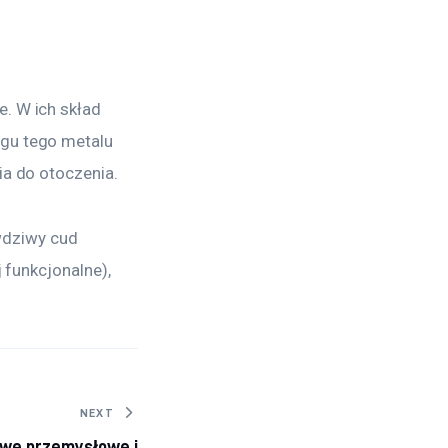
e. W ich skład 
gu tego metalu 
ia do otoczenia.
dziwy cud 
 funkcjonalne), 
NEXT
we przemysłowe i