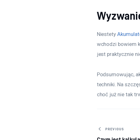
Wyzwanie
Niestety 
Akumulat
wchodzi bowiem ka
jest praktycznie n
Podsumowując, ak
techniki. Na szczęś
choć już nie tak t
Nawigacj
PREVIOUS
Czym jest kalkulat