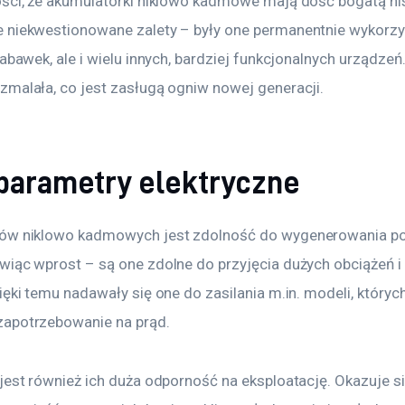
ości, że akumulatorki niklowo kadmowe mają dość bogatą his
 niekwestionowane zalety – były one permanentnie wykorz
abawek, ale i wielu innych, bardziej funkcjonalnych urządzeń.
zmalała, co jest zasługą ogniw nowej generacji.
parametry elektryczne
rów niklowo kadmowych jest zdolność do wygenerowania p
iąc wprost – są one zdolne do przyjęcia dużych obciążeń i 
ięki temu nadawały się one do zasilania m.in. modeli, których 
zapotrzebowanie na prąd.
jest również ich duża odporność na eksploatację. Okazuje si