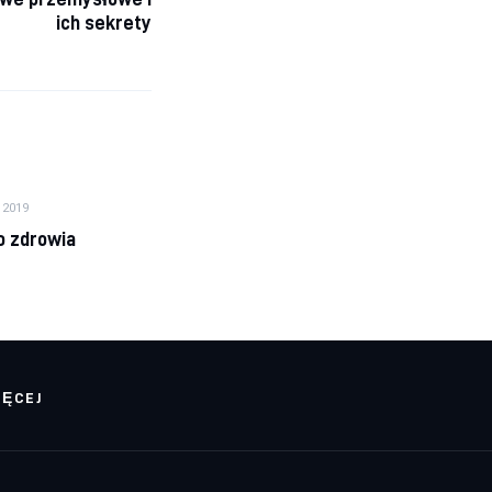
ich sekrety
 2019
o zdrowia
IĘCEJ