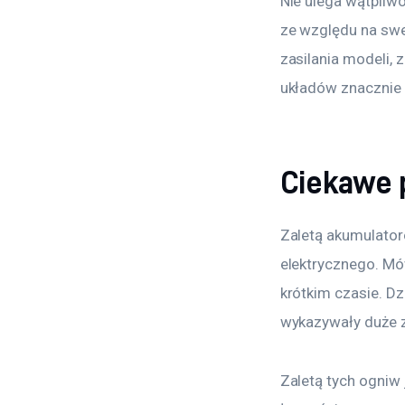
Nie ulega wątpliw
ze względu na swe
zasilania modeli, z
układów znacznie 
Ciekawe 
Zaletą akumulato
elektrycznego. Mów
krótkim czasie. Dz
wykazywały duże 
Zaletą tych ogniw 