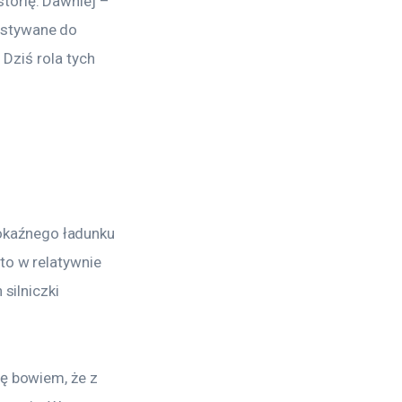
torię. Dawniej – 
ystywane do 
 Dziś rola tych 
okaźnego ładunku 
to w relatywnie 
silniczki 
ę bowiem, że z 