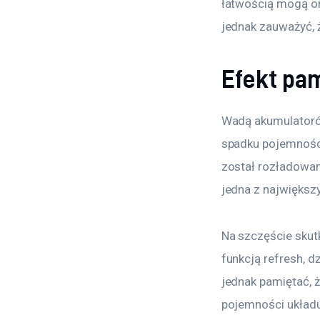
łatwością mogą on
jednak zauważyć, ż
Efekt pa
Wadą akumulatorów
spadku pojemności
został rozładowany
jedna z największ
Na szczęście skut
funkcją refresh, 
jednak pamiętać, 
pojemności układu