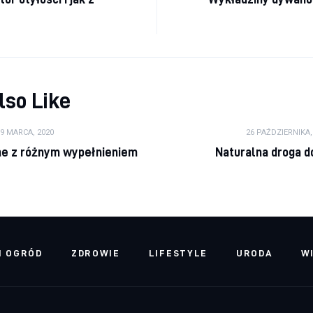
?
lso Like
9 MARCA, 2020
26 PAŹDZIERNIKA,
ne z różnym wypełnieniem
Naturalna droga d
I OGRÓD
ZDROWIE
LIFESTYLE
URODA
W