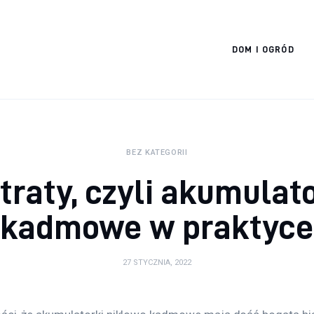
Cats And Dogs
DOM I OGRÓD
BEZ KATEGORII
straty, czyli akumulat
kadmowe w praktyc
27 STYCZNIA, 2022