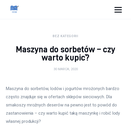
Cats And Dogs
BEZ KATEGORII
Dom i ogród
Maszyna do sorbetów – czy
Zdrowie
warto kupić?
Lifestyle
30 MARCA, 2020
Uroda
Maszyna do sorbetów, lodów i jogurtów mrożonych bardzo 
często znajduje się w ofertach sklepów sieciowych. Dla 
Więcej
smakoszy mroźnych deserów na pewno jest to powód do 
zastanowienia – czy warto kupić taką maszynkę i robić lody 
własnej produkcji?