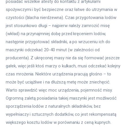
posiadać wszelkie atesty do kontaktu z artykułami 
spożywczymi i być bezpieczne oraz łatwe do utrzymania w 
czystości (blacha nierdzewna). Czas przygotowania lodów 
jest stosunkowo długi – najpierw należy zamrozić misę 
(wkład) na przynajmniej dobę przed kręceniem lodów, 
następnie przygotować składniki, a po wrzuceniu ich do 
maszynki odczekać 20-40 minut (w zależności od 
producenta). Z ukręconej masy nie da się formować jeszcze 
gałek, więc jeśli ktoś marzy o kulkach, musi odczekać kolejny 
czas mrożenia. Niektóre urządzenia pracują głośno – to 
może być uciążliwe i na dłuższą metę może zniechęcić. 
Warto sprawdzić więc moc urządzenia, pojemność misy. 
Ogromną zaletą posiadania takiej maszynki jest możliwość 
sporządzenia lodów z naturalnych składników, bez 
wypełniaczy i sztucznych dodatków, co jest rekompensatą 
większego kosztu lodów w porównaniu z ceną kupnych.