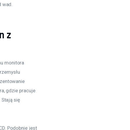
d wad.
n z
u monitora 
przemysłu 
ezentowanie 
a, gdzie pracuje 
Stają się 
CD. Podobnie jest 