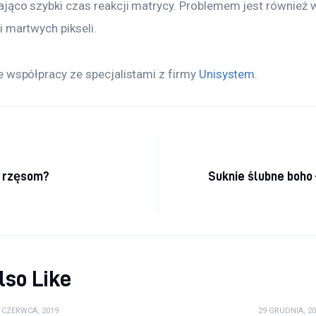
ająco szybki czas reakcji matrycy. Problemem jest również
 martwych pikseli.
 współpracy ze specjalistami z firmy 
Unisystem
.
a wpisu
m rzęsom?
Suknie ślubne boho
lso Like
 CZERWCA, 2019
29 GRUDNIA, 20