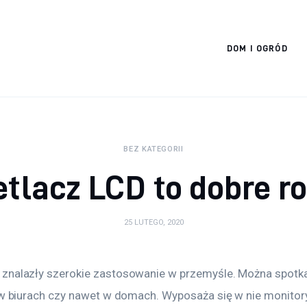
Cats And Dogs
DOM I OGRÓD
BEZ KATEGORII
tlacz LCD to dobre r
25 LUTEGO, 2020
znalazły szerokie zastosowanie w przemyśle. Można spotkać 
ż w biurach czy nawet w domach. Wyposaża się w nie monitor