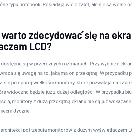
ne typu notebook. Posiadają wiele zalet, ale nie są wolne o
 warto zdecydować się na ekra
laczem LCD?
dostępne są w przeróżnych rozmiarach. Przy wyborze ekran
aca się uwagę na to, jaką ma on przekątną. W przypadku 
 się po sporej wielkości monitory, które pozwalają na zapr
tóra widoczna będzie już z dużej odległości. W przypadku biur
eścią, monitory z dużą przekątną ekranu nie są już wskazane. 
niepraktyczne.
zy architekci potrzebują monitorów z dużym wyświetlaczem L