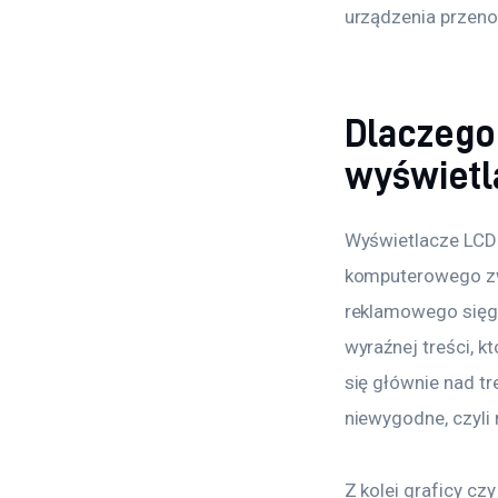
urządzenia przenoś
Dlaczego
wyświet
Wyświetlacze LCD 
komputerowego zwr
reklamowego sięga
wyraźnej treści, k
się głównie nad tr
niewygodne, czyli 
Z kolei graficy c