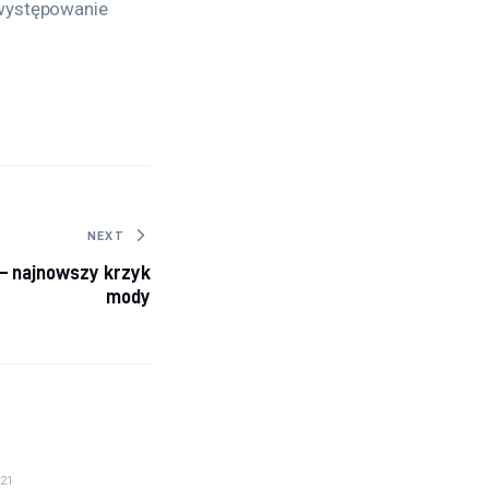
 występowanie 
NEXT
 – najnowszy krzyk
mody
21