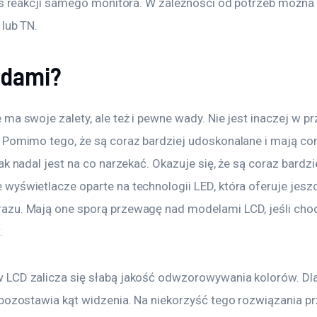
zas reakcji samego monitora. W zależności od potrzeb można
lub TN.
adami?
ma swoje zalety, ale też i pewne wady. Nie jest inaczej w p
 Pomimo tego, że są coraz bardziej udoskonalane i mają cor
ak nadal jest na co narzekać. Okazuje się, że są coraz bardzi
wyświetlacze oparte na technologii LED, która oferuje jesz
zu. Mają one sporą przewagę nad modelami LCD, jeśli chodz
.
LCD zalicza się słabą jakość odwzorowywania kolorów. Dla
 pozostawia kąt widzenia. Na niekorzyść tego rozwiązania p