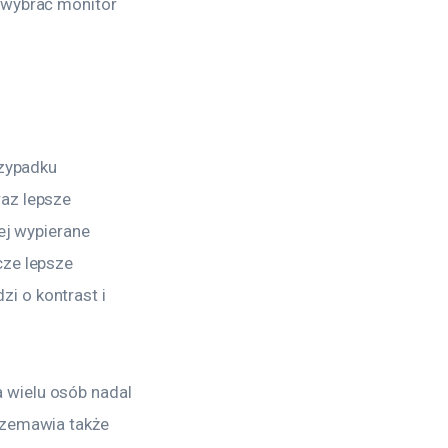
 wybrać monitor 
rzypadku 
az lepsze 
ej wypierane 
cze lepsze 
i o kontrast i 
 wielu osób nadal 
rzemawia także 