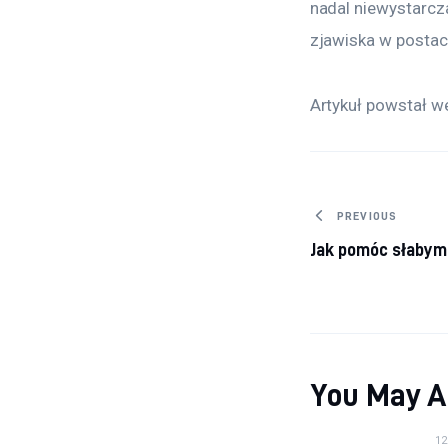
nadal niewystarcz
zjawiska w postaci
Artykuł powstał we
Nawigacj
PREVIOUS
Jak pomóc słaby
You May A
12