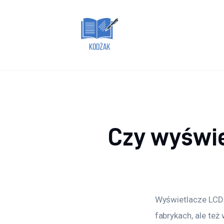
Dom i ogród
Zdrowie
Lifestyle
Uroda
Więcej
Czy wyświe
Wyświetlacze LCD 
fabrykach, ale te