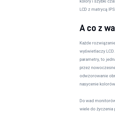
kolory i szybki c
LCD z matrycą IPS 
A co z w
Każde rozwiązanie 
wyświetlaczy LCD.
parametry, to jedn
przez nowoczesne 
odwzorowanie obra
nasycenie kolorów
Do wad monitorów 
wiele do życzenia