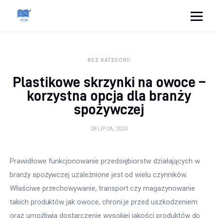
Cats And Dogs
BEZ KATEGORII
Dom i ogród
Plastikowe skrzynki na owoce –
Zdrowie
korzystna opcja dla branży
spożywczej
Lifestyle
28 LIPCA, 2020
Uroda
Prawidłowe funkcjonowanie przedsiębiorstw działających w 
Więcej
branży spożywczej uzależnione jest od wielu czynników. 
Właściwe przechowywanie, transport czy magazynowanie 
takich produktów jak owoce, chroni je przed uszkodzeniem 
oraz umożliwia dostarczenie wysokiej jakości produktów do 