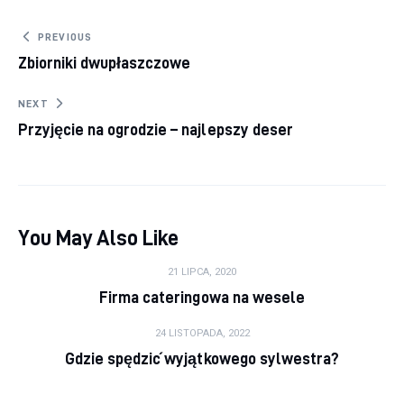
Nawigacja wpisu
PREVIOUS
Zbiorniki dwupłaszczowe
NEXT
Przyjęcie na ogrodzie – najlepszy deser
You May Also Like
21 LIPCA, 2020
Firma cateringowa na wesele
24 LISTOPADA, 2022
Gdzie spędzić wyjątkowego sylwestra?