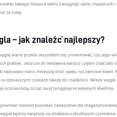
iwaniu takiego miejsca warto zasięgnąć opinii znajomych i r
już za sobą.
la – jak znaleźć najlepszy?
ęgla, warto przede wszystkim się zorientować, czy jego właś
ych praktyk. Jeszcze do niedawna bardzo często zdarzało si
i ładowano nieco mniejszą ilość opału, niż zamówił klient. 
 w dzisiejszych czasach należy do rzadkości. Składy węgla
 uczciwością, licząc na przyciągnięcie kolejnych klientów.
 powinien również posiadać zadaszenie dla magazynowaneg
węgiel będzie narażony na działanie szkodliwych czynników