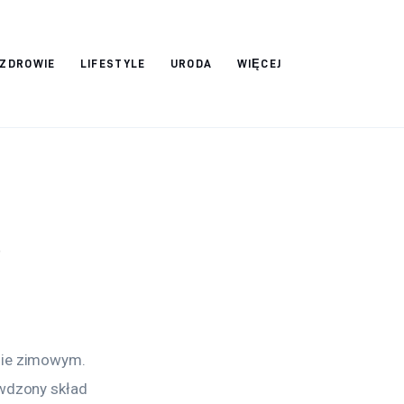
ZDROWIE
LIFESTYLE
URODA
WIĘCEJ
ę
sie zimowym. 
awdzony skład 