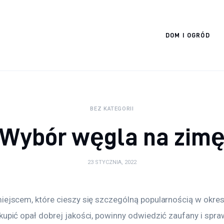
Cats And Dogs
DOM I OGRÓD
BEZ KATEGORII
Wybór węgla na zim
23 STYCZNIA, 2022
miejscem, które cieszy się szczególną popularnością w okre
kupić opał dobrej jakości, powinny odwiedzić zaufany i spr