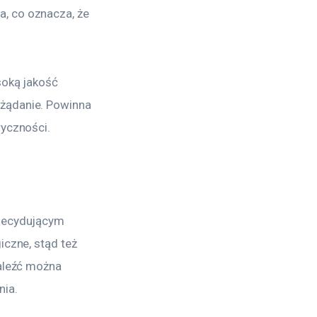
, co oznacza, że 
soką jakość 
żądanie. Powinna 
ryczności.
 decydującym 
iczne, stąd też 
aleźć można 
nia.