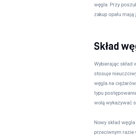
węgla. Przy poszuk
zakup opału mają 
Skład węg
Wybierając skład w
stosuje nieuczciw
węgla na ciężarówk
typu postępowanie
wolą wykazywać się
Nowy skład węgla
przeciwnym razie 