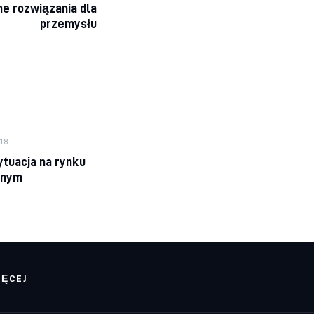
ne rozwiązania dla
przemysłu
18
ytuacja na rynku
znym
IĘCEJ