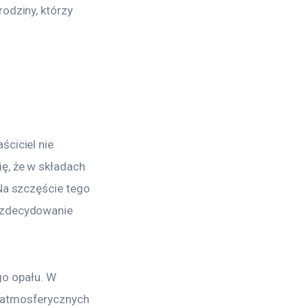
odziny, którzy 
ciciel nie 
ę, że w składach 
Na szczęście tego 
 zdecydowanie 
o opału. W 
 atmosferycznych 