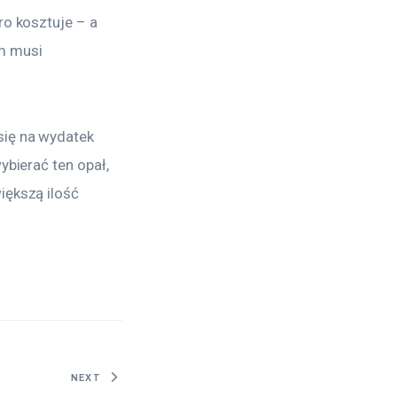
ro kosztuje – a 
m musi 
się na wydatek 
ybierać ten opał, 
iększą ilość 
NEXT