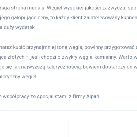
 druga strona medalu. Węgiel wysokiej jakości zazwyczaj spo
jego galopujące ceny, to każdy klient zainteresowany kupne
a duży wydatek.
 naraz kupić przynajmniej tonę węgla, powinny przygotować 
ąca złotych – jeśli chodzi o zwykły węgiel kamienny. Warto w
je się jak najwyższą kalorycznością, bowiem dostarczy on w
aloryczny węgiel.
 współpracy ze specjalistami z firmy 
Alpari
.
a wpisu