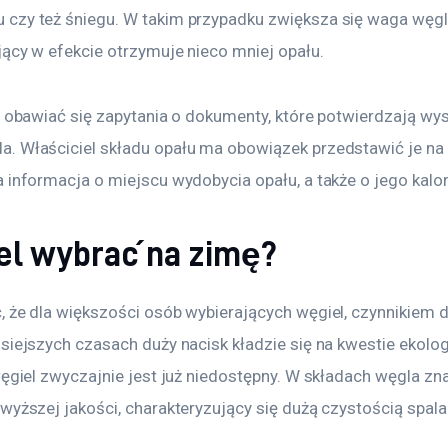
czy też śniegu. W takim przypadku zwiększa się waga węgla
jący w efekcie otrzymuje nieco mniej opału.
n obawiać się zapytania o dokumenty, które potwierdzają wy
. Właściciel składu opału ma obowiązek przedstawić je na 
 informacja o miejscu wydobycia opału, a także o jego kalo
el wybrać na zimę?
, że dla większości osób wybierających węgiel, czynnikiem
siejszych czasach duży nacisk kładzie się na kwestie ekolog
węgiel zwyczajnie jest już niedostępny. W składach węgla zn
wyższej jakości, charakteryzujący się dużą czystością spala