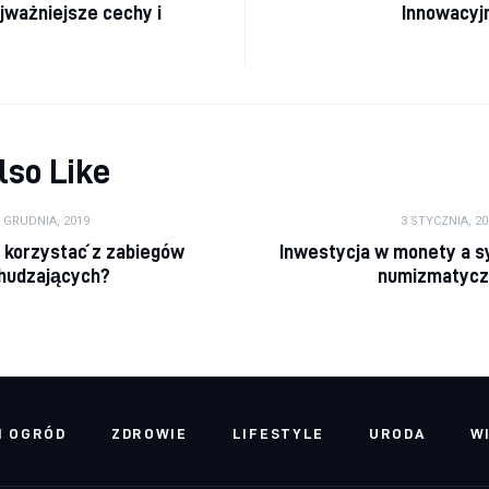
ajważniejsze cechy i
Innowacyj
lso Like
5 GRUDNIA, 2019
3 STYCZNIA, 20
 korzystać z zabiegów
Inwestycja w monety a s
hudzających?
numizmatyc
I OGRÓD
ZDROWIE
LIFESTYLE
URODA
W