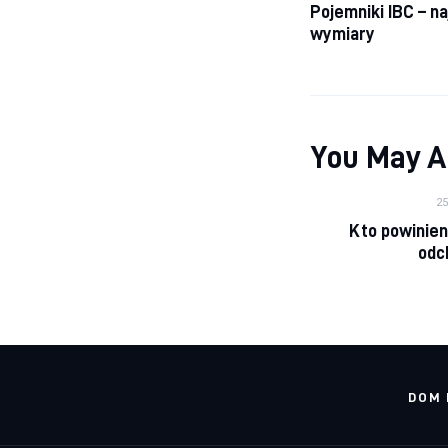
Pojemniki IBC – n
wymiary
You May A
2
Kto powinien
odc
DOM 