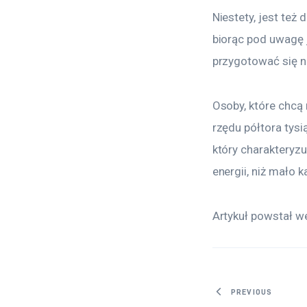
Niestety, jest też
biorąc pod uwagę 
przygotować się n
Osoby, które chcą
rzędu półtora tysi
który charakteryzu
energii, niż mało k
Artykuł powstał we
Nawigacj
PREVIOUS