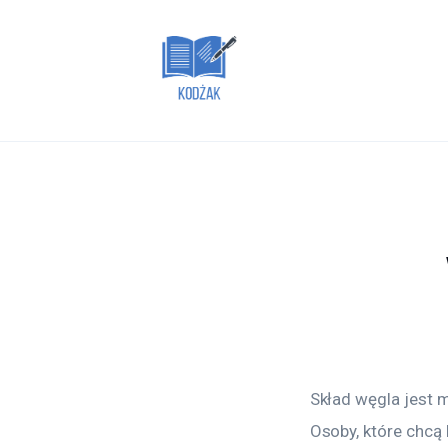
Dom i ogród
Zdrowie
Lifestyle
Uroda
Więcej
Skład węgla jest 
Osoby, które chcą 