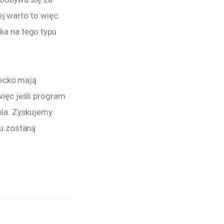
ej warto to więc 
a na tego typu 
iecko mają 
ięc jeśli program 
la. Zyskujemy 
u zostaną 