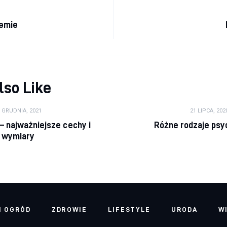
a wpisu
emie
lso Like
0 GRUDNIA, 2021
21 LIPCA, 202
 – najważniejsze cechy i
Różne rodzaje psy
wymiary
I OGRÓD
ZDROWIE
LIFESTYLE
URODA
W