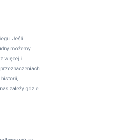
egu. Jeśli 
 nudny możemy 
 więcej i 
 przeznaczeniach. 
istorii, 
nas zależy gdzie 
 odbywa się za 