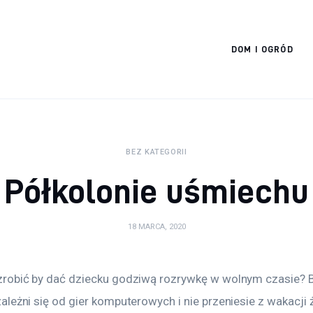
Cats And Dogs
DOM I OGRÓD
BEZ KATEGORII
Półkolonie uśmiechu
18 MARCA, 2020
robić by dać dziecku godziwą rozrywkę w wolnym czasie? Bo
leżni się od gier komputerowych i nie przeniesie z wakacji 