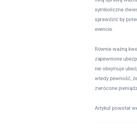
symboliczne dwieśc
sprawdzić by pote
evencie.
Równie ważną kwes
zapewnione ubezpi
nie obejmuje ubez
wtedy pewność, że
zwrócone pieniądz
Artykuł powstał we