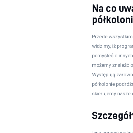
Na co uw
półkolon
Przede wszystkim n
widzimy, iż progra
pomyśleć o innych 
możemy znaleźć ob
Występują zarówno 
półkolonie podróżn
skierujemy nasze 
Szczegół
Inną sprawą ważną 