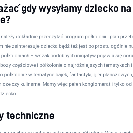
ażać gdy wysyłamy dziecko na
ie?
ależy dokładnie przeczytać program półkolonii i plan przebi
m nie zainteresuje dziecka bądź też jest po prostu ogólnie
półkoloniach – wszak podobnych inicjatyw pojawia się coraz
ozy częściowe i półkolonie o najróżniejszych tematykach i
półkolonie w tematyce bajek, fantastyki, gier planszowych, h
icze czy kulinarne. Mamy więc pełen konglomerat i tylko od 
dziecko.
y techniczne
przy wyborze jest sprawdzenie cen półkolonii. Wiele z nich