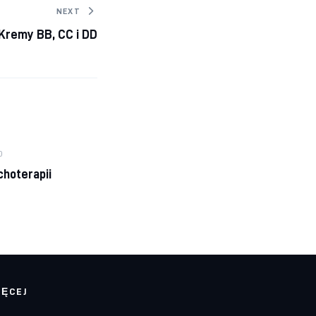
NEXT
Kremy BB, CC i DD
0
choterapii
IĘCEJ