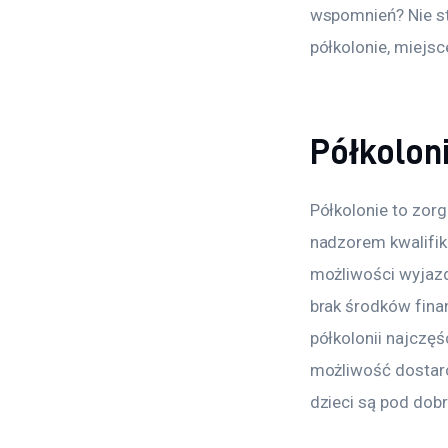
wspomnień? Nie st
półkolonie, miejsc
Półkoloni
Półkolonie to zor
nadzorem kwalifiko
możliwości wyjazd
brak środków fina
półkolonii najczęś
możliwość dostarcz
dzieci są pod dobr