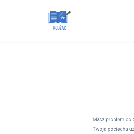
Dom i ogród
Zdrowie
Lifestyle
Uroda
Więcej
Masz problem co z
Twoja pociecha uza