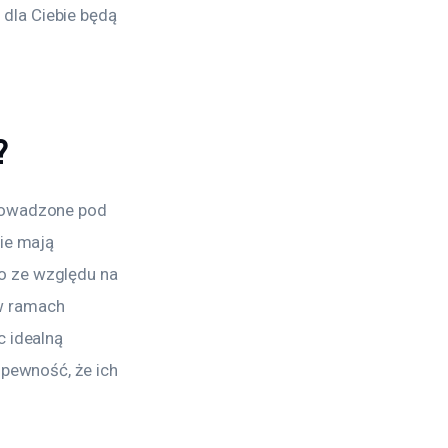
dla Ciebie będą 
?
prowadzone pod 
ie mają 
o ze względu na 
w ramach 
 idealną 
 pewność, że ich 