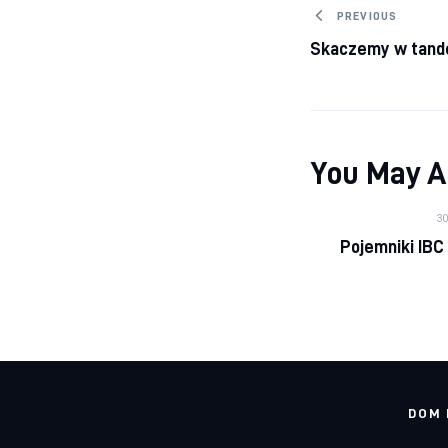
Nawigacj
PREVIOUS
Skaczemy w tand
You May A
3
Pojemniki IBC
DOM 