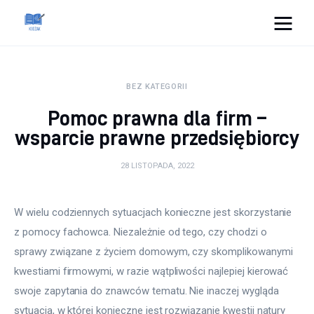
Cats And Dogs
BEZ KATEGORII
Dom i ogród
Pomoc prawna dla firm –
Zdrowie
wsparcie prawne przedsiębiorcy
Lifestyle
28 LISTOPADA, 2022
Uroda
W wielu codziennych sytuacjach konieczne jest skorzystanie 
z pomocy fachowca. Niezależnie od tego, czy chodzi o 
Więcej
sprawy związane z życiem domowym, czy skomplikowanymi 
kwestiami firmowymi, w razie wątpliwości najlepiej kierować 
swoje zapytania do znawców tematu. Nie inaczej wygląda 
sytuacja, w której konieczne jest rozwiązanie kwestii natury 