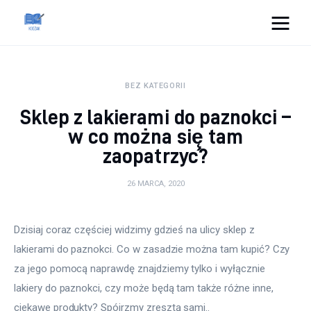
Cats And Dogs
BEZ KATEGORII
Dom i ogród
Sklep z lakierami do paznokci –
Zdrowie
w co można się tam
zaopatrzyć?
Lifestyle
26 MARCA, 2020
Uroda
Dzisiaj coraz częściej widzimy gdzieś na ulicy sklep z 
Więcej
lakierami do paznokci. Co w zasadzie można tam kupić? Czy 
za jego pomocą naprawdę znajdziemy tylko i wyłącznie 
lakiery do paznokci, czy może będą tam także różne inne, 
ciekawe produkty? Spójrzmy zresztą sami..