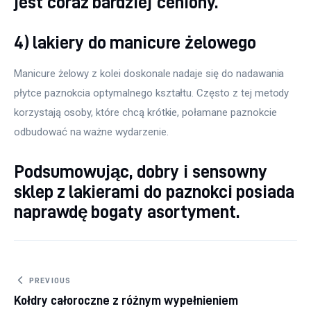
jest coraz bardziej ceniony.
4) lakiery do manicure żelowego
Manicure żelowy z kolei doskonale nadaje się do nadawania 
płytce paznokcia optymalnego kształtu. Często z tej metody 
korzystają osoby, które chcą krótkie, połamane paznokcie 
odbudować na ważne wydarzenie.
Podsumowując, dobry i sensowny
sklep z lakierami do paznokci posiada
naprawdę bogaty asortyment.
Nawigacja wpisu
PREVIOUS
Kołdry całoroczne z różnym wypełnieniem