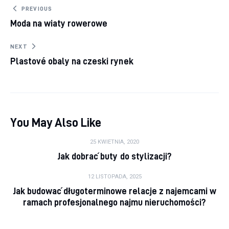
Nawigacja wpisu
PREVIOUS
Moda na wiaty rowerowe
NEXT
Plastové obaly na czeski rynek
You May Also Like
25 KWIETNIA, 2020
Jak dobrać buty do stylizacji?
12 LISTOPADA, 2025
Jak budować długoterminowe relacje z najemcami w
ramach profesjonalnego najmu nieruchomości?