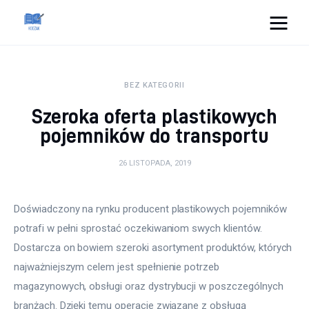
Cats And Dogs
BEZ KATEGORII
Dom i ogród
Szeroka oferta plastikowych
Zdrowie
pojemników do transportu
Lifestyle
26 LISTOPADA, 2019
Uroda
Doświadczony na rynku producent plastikowych pojemników 
potrafi w pełni sprostać oczekiwaniom swych klientów. 
Więcej
Dostarcza on bowiem szeroki asortyment produktów, których 
najważniejszym celem jest spełnienie potrzeb 
magazynowych, obsługi oraz dystrybucji w poszczególnych 
branżach. Dzięki temu operacje związane z obsługą 