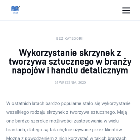
Cats And Dogs
BEZ KATEGORII
Dom i ogród
Wykorzystanie skrzynek z
Zdrowie
tworzywa sztucznego w branży
napojów i handlu detalicznym
Lifestyle
24 WRZEŚNIA, 2020
Uroda
W ostatnich latach bardzo popularne stało się wykorzystanie 
Więcej
wszelkiego rodzaju skrzynek z tworzywa sztucznego. Mają 
one bardzo szerokie możliwości zastosowania w wielu 
branżach, dlatego są tak chętnie używane przez klientów. 
Można z powodzeniem z nich korzystać w takich branżach 