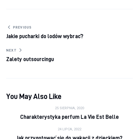
Nawigacja wpisu
PREVIOUS
Jakie pucharki do lodów wybrać?
NEXT
Zalety outsourcingu
You May Also Like
25 SIERPNIA, 2020
Charakterystyka perfum La Vie Est Belle
24 LIPCA, 2022
Jak przygotować się do wakacji z dzieckiem?