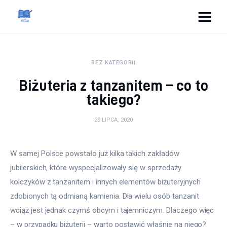
Cats And Dogs
BEZ KATEGORII
Dom i ogród
Biżuteria z tanzanitem – co to
Zdrowie
takiego?
Lifestyle
29 LIPCA, 2020
Uroda
W samej Polsce powstało już kilka takich zakładów 
jubilerskich, które wyspecjalizowały się w sprzedaży 
Więcej
kolczyków z tanzanitem i innych elementów biżuteryjnych 
zdobionych tą odmianą kamienia. Dla wielu osób tanzanit 
wciąż jest jednak czymś obcym i tajemniczym. Dlaczego więc 
– w przypadku biżuterii – warto postawić właśnie na niego?