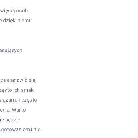
 więcej osób 
 dzięki niemu 
esujących 
zastanowić się, 
zęsto ich smak 
iązaniu i często 
enia. Warto 
ie będzie 
gotowaniem i nie 