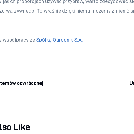
 jakich proporcjach używać przypraw, warto zdecydować się
zu warzywnego. To właśnie dzięki niemu możemy zmienić s
e współpracy ze 
Spółką Ogrodnik S.A.
a wpisu
stemów odwróconej
U
lso Like