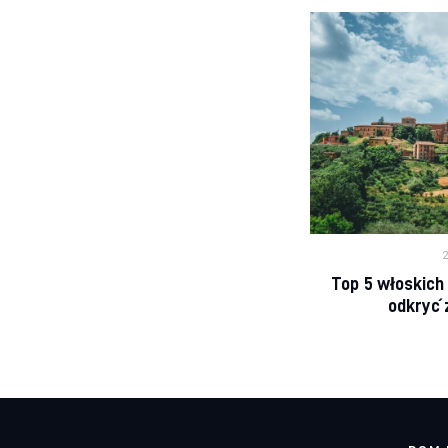
2
Top 5 włoskich
odkryć 