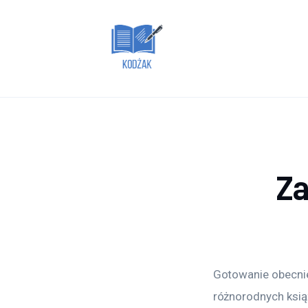
Dom i ogród
Zdrowie
Lifestyle
Uroda
Więcej
Z
Gotowanie obecnie
różnorodnych ksią