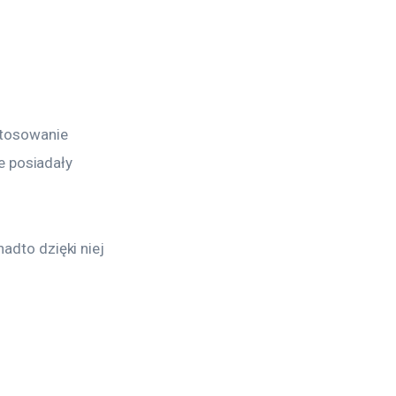
tosowanie 
e posiadały 
dto dzięki niej 