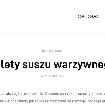
Cats And Dogs
DOM I OGRÓD
BEZ KATEGORII
alety suszu warzywne
25 WRZEŚNIA, 2017
 stało się bardzo proste. Obecnie na rynku możemy znaleźć
żek kucharskich, jak również dostępne są różnego rodzaju u