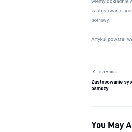
wiemy dokładnie w
zastosowanie sus
potrawy.
Artykuł powstał w
Nawigacj
PREVIOUS
Zastosowanie sy
osmozy
You May A