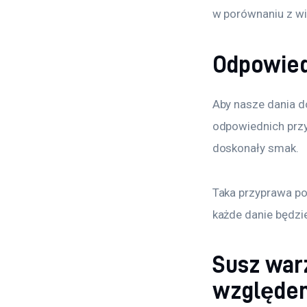
w porównaniu z w
Odpowied
Aby nasze dania d
odpowiednich przy
doskonały smak.
Taka przyprawa po
każde danie będz
Susz war
względe